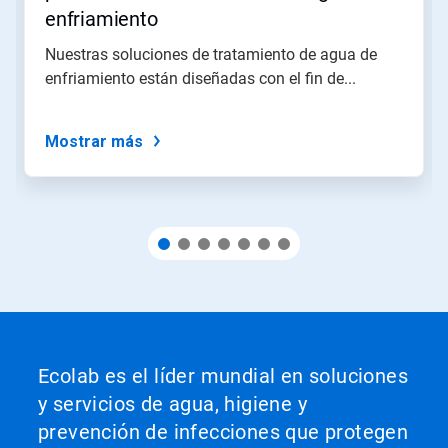
salte
enfriamiento
a
una
Nuestras soluciones de tratamiento de agua de
diapositiva
enfriamiento están diseñadas con el fin de...
utilizando
los
puntos
de
Mostrar más
la
diapositiva.
Ecolab es el líder mundial en soluciones
y servicios de agua, higiene y
prevención de infecciones que protegen