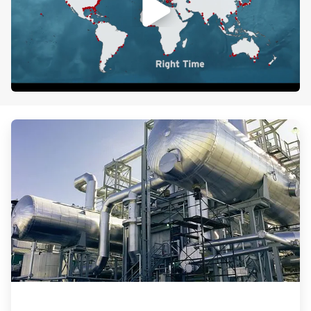
ArticleTile
1
de
3