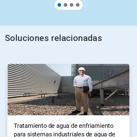
Soluciones relacionadas
Esto
es
un
carrusel.
Use
los
botones
Siguiente
y
Anterior
para
Tratamiento de agua de enfriamiento
navegar,
o
para sistemas industriales de agua de