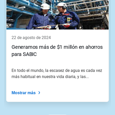
carrusel.
Use
los
botones
Siguiente
y
Anterior
para
22 de agosto de 2024
navegar,
o
Generamos más de $1 millón en ahorros
salte
para SABIC
a
una
diapositiva
utilizando
En todo el mundo, la escasez de agua es cada vez
los
más habitual en nuestra vida diaria, y las...
puntos
de
la
Mostrar más
diapositiva.