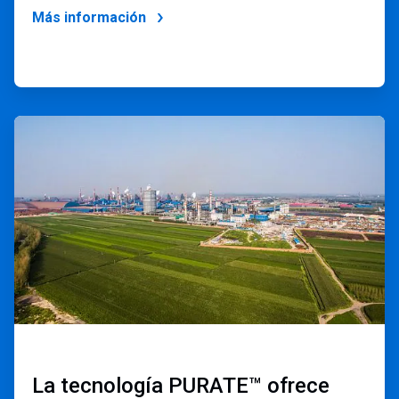
Más información
ArticleTile
2
de
2
La tecnología PURATE™ ofrece