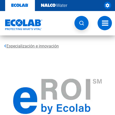
Saltar
al
contenido
Botón
de
naveg
Especialización e innovación