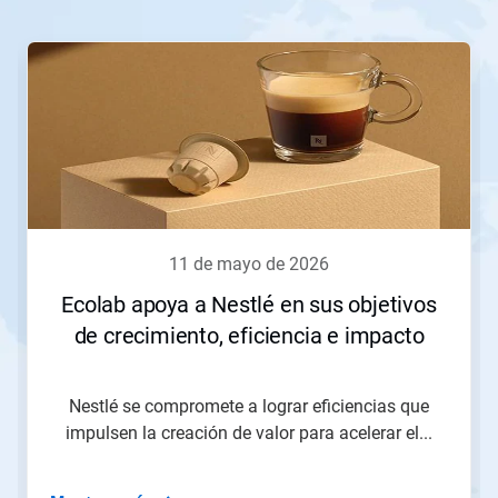
Esto
es
un
carrusel.
Use
los
botones
Siguiente
y
Anterior
para
11 de mayo de 2026
navegar,
o
Ecolab apoya a Nestlé en sus objetivos
salte
de crecimiento, eficiencia e impacto
a
una
diapositiva
utilizando
Nestlé se compromete a lograr eficiencias que
los
impulsen la creación de valor para acelerar el...
puntos
de
la