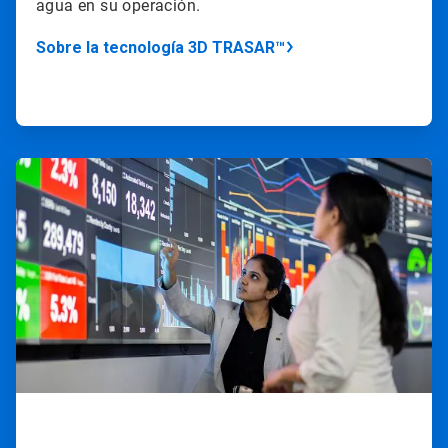
agua en su operación.
Sobre la tecnología 3D TRASAR™
ArticleTile
4
de
4