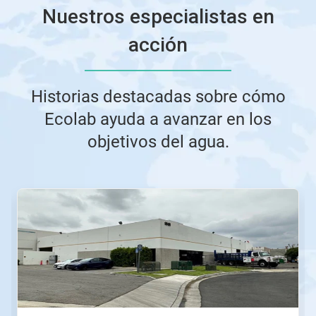
Nuestros especialistas en
acción
Historias destacadas sobre cómo
Ecolab ayuda a avanzar en los
objetivos del agua.
Esto
es
un
carrusel.
Use
los
botones
Siguiente
y
Anterior