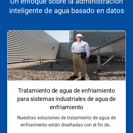
Un enfoque sobre la administración
inteligente de agua basado en datos
Esto
es
un
carrusel.
Use
los
botones
Siguiente
y
Anterior
para
Tratamiento de agua de enfriamiento
navegar,
o
para sistemas industriales de agua de
salte
enfriamiento
a
una
Nuestras soluciones de tratamiento de agua de
diapositiva
enfriamiento están diseñadas con el fin de...
utilizando
los