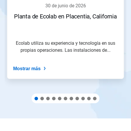
para
30 de junio de 2026
navegar,
o
Planta de Ecolab en Placentia, California
salte
a
una
diapositiva
utilizando
Ecolab utiliza su experiencia y tecnología en sus
los
propias operaciones. Las instalaciones de...
puntos
de
la
Mostrar más
diapositiva.