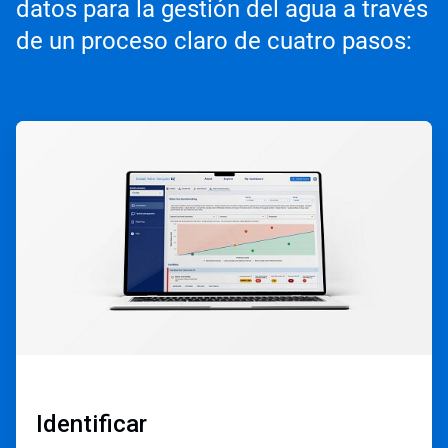
datos para la gestión del agua a través
de un proceso claro de cuatro pasos:
ArticleTile
1
de
4
Identificar