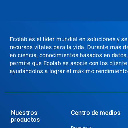
un
carrusel.
Use
los
botones
Siguiente
y
Ecolab es el líder mundial en soluciones y s
Anterior
para
recursos vitales para la vida. Durante más d
navegar,
en ciencia, conocimientos basados en datos, t
o
salte
permite que Ecolab se asocie con los cliente
a
ayudándolos a lograr el máximo rendimiento
una
diapositiva
utilizando
los
puntos
de
la
diapositiva.
Nuestros
Centro de medios
productos