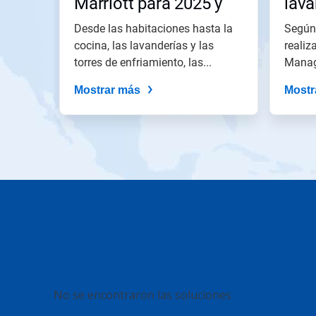
Marriott para 2025 y
lava
diapositiva
utilizando
después
Desde las habitaciones hasta la
Según 
los
puntos
cocina, las lavanderías y las
realiz
de
torres de enfriamiento, las...
Manag
la
consul
diapositiva.
Mostrar más
Mostr
Esto
No se encontraron las soluciones
es