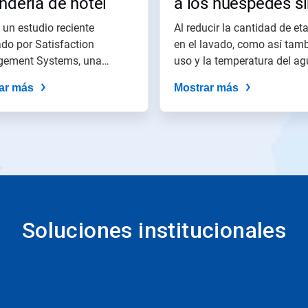
ndería de hotel
a los huéspedes s
consumir los recu
un estudio reciente
Al reducir la cantidad de et
ado por Satisfaction
en el lavado, como así tamb
ement Systems, una
uso y la temperatura del agu
tora de...
ar más
Mostrar más
Soluciones institucionales