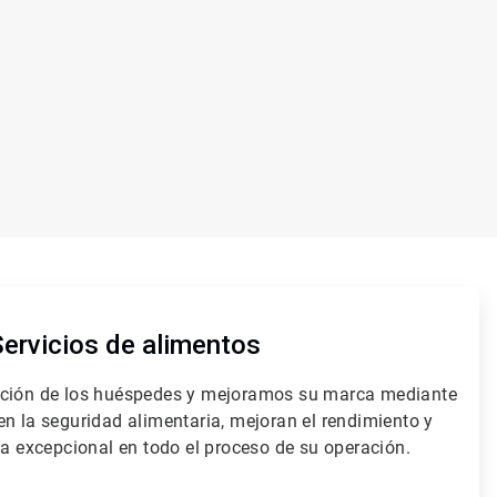
ArticleTile
2
de
Servicios de alimentos
5
cción de los huéspedes y mejoramos su marca mediante
n la seguridad alimentaria, mejoran el rendimiento y
a excepcional en todo el proceso de su operación.