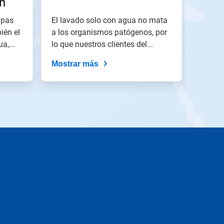
in
rsos
apas
El lavado solo con agua no mata
ién el
a los organismos patógenos, por
a,...
lo que nuestros clientes del...
Mostrar más