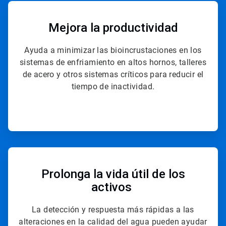
ArticleTile
2
de
Mejora la productividad
4
Ayuda a minimizar las bioincrustaciones en los
sistemas de enfriamiento en altos hornos, talleres
de acero y otros sistemas críticos para reducir el
tiempo de inactividad.
ArticleTile
3
de
Prolonga
la vida útil de los
4
activos
La detección y respuesta más rápidas a las
alteraciones en la calidad del agua pueden ayudar