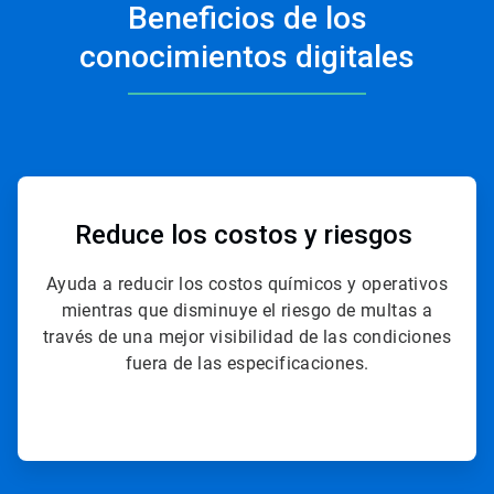
Beneficios de los
conocimientos digitales
ArticleTile
1
de
Reduce los costos
y riesgos
4
Ayuda a reducir los costos químicos y operativos
mientras que disminuye el riesgo de multas a
través de una mejor visibilidad de las condiciones
fuera de las especificaciones.