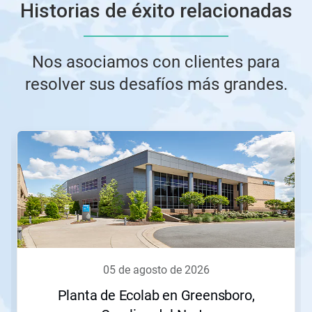
Historias de éxito relacionadas
Nos asociamos con clientes para
resolver sus desafíos más grandes.
Esto
es
un
carrusel.
Use
los
botones
Siguiente
y
Anterior
para
05 de agosto de 2026
navegar,
o
Planta de Ecolab en Greensboro,
salte