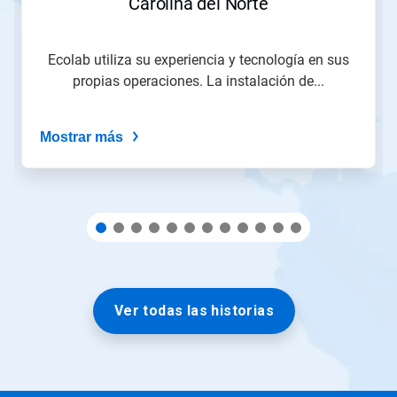
Carolina del Norte
a
una
diapositiva
utilizando
Ecolab utiliza su experiencia y tecnología en sus
los
propias operaciones. La instalación de...
puntos
de
la
Mostrar más
diapositiva.
Ver todas las historias