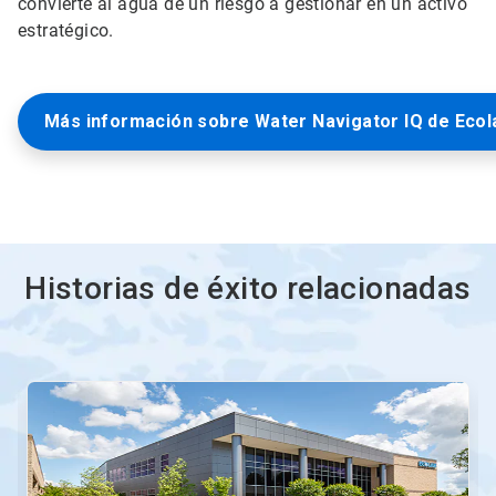
convierte al agua de un riesgo a gestionar en un activo
estratégico.
Más información sobre Water Navigator IQ de Ecol
Historias de éxito relacionadas
Esto
es
un
carrusel.
Use
los