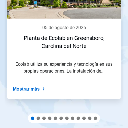
botones
Siguiente
y
Anterior
para
05 de agosto de 2026
navegar,
o
Planta de Ecolab en Greensboro,
salte
Carolina del Norte
a
una
diapositiva
utilizando
Ecolab utiliza su experiencia y tecnología en sus
los
propias operaciones. La instalación de...
puntos
de
la
Mostrar más
diapositiva.