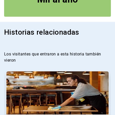
Historias relacionadas
Los visitantes que entraron a esta historia también
vieron
Esto
es
un
carrusel.
Use
los
botones
Siguiente
y
Anterior