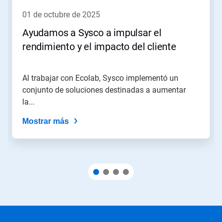
para
01 de octubre de 2025
navegar,
o
Ayudamos a Sysco a impulsar el
salte
rendimiento y el impacto del cliente
a
una
diapositiva
utilizando
Al trabajar con Ecolab, Sysco implementó un
los
conjunto de soluciones destinadas a aumentar
puntos
la...
de
la
Mostrar más
diapositiva.