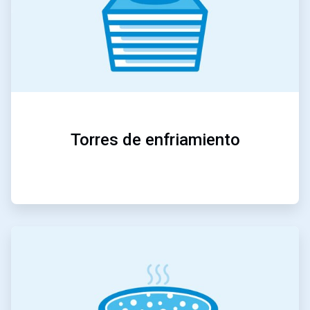
Torres de enfriamiento
ArticleTile
3
de
5