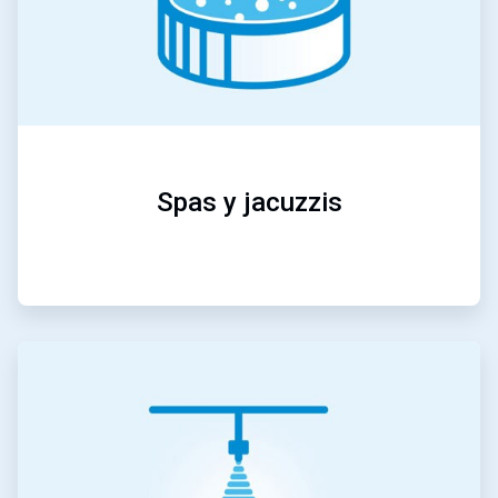
Spas y jacuzzis
ArticleTile
4
de
5