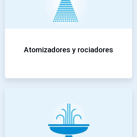
Atomizadores y rociadores
ArticleTile
5
de
5