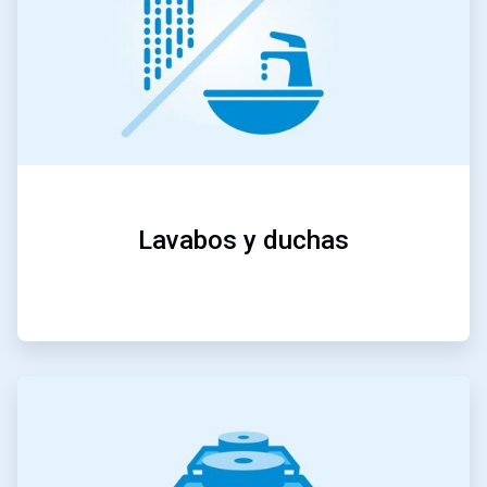
Lavabos y duchas
ArticleTile
2
de
5