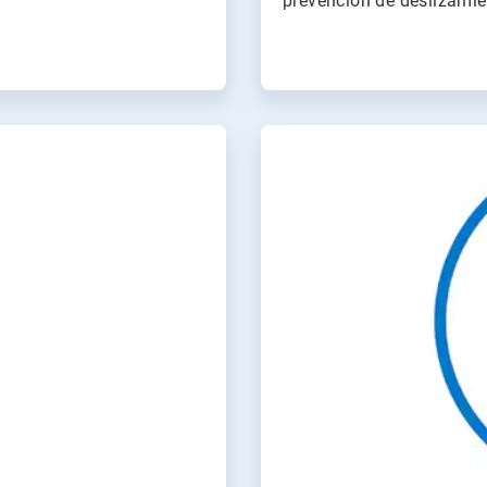
prevención de deslizamien
ArticleTile
4
de
4