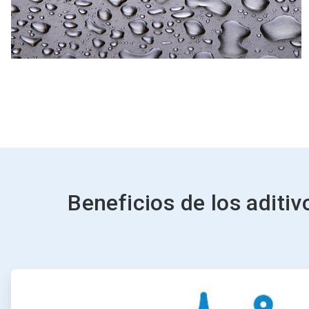
Beneficios de los aditiv
ArticleTile
1
de