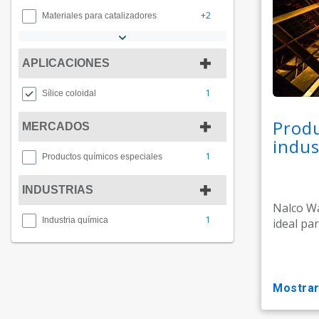
+2
Materiales para catalizadores
APLICACIONES
1
Sílice coloidal
Produ
MERCADOS
indus
1
Productos químicos especiales
INDUSTRIAS
Nalco Wa
1
Industria química
ideal pa
mostra