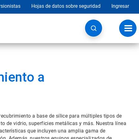
rsionistas
Hojas de datos sobre seguridad
Ingresar
Botó
de
nave
miento a
ecubrimiento a base de sílice para múltiples tipos de
o de vidrio, superficies metálicas y más. Nuestra línea
racterísticas que incluyen una amplia gama de
ción. Además, nuestros equipos especializados de