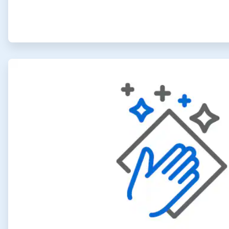
ArticleTile
2
de
4