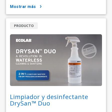
mostrar más
PRODUCTO
Limpiador y desinfectante
DrySan™ Duo