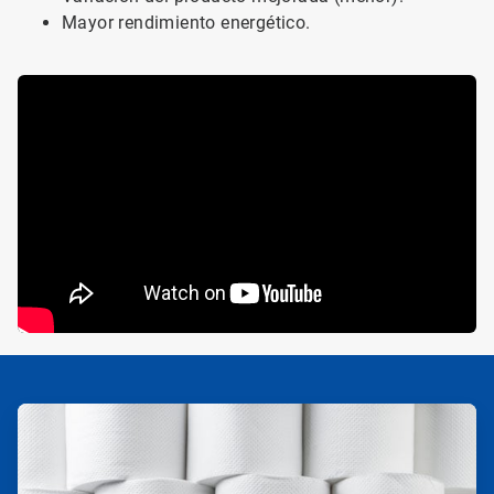
Mayor rendimiento energético.
ArticleTile
1
de
4