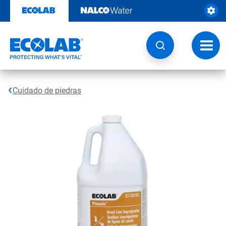
Saltar
al
contenido
Botón
de
naveg
Cuidado de piedras