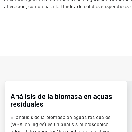
alteración, como una alta fluidez de sólidos suspendidos 
ArticleTile
1
de
Análisis de la biomasa en aguas
3
residuales
El análisis de la biomasa en aguas residuales
(WBA, en inglés) es un análisis microscópico
integral de depósitos/lodo activado e incluye: