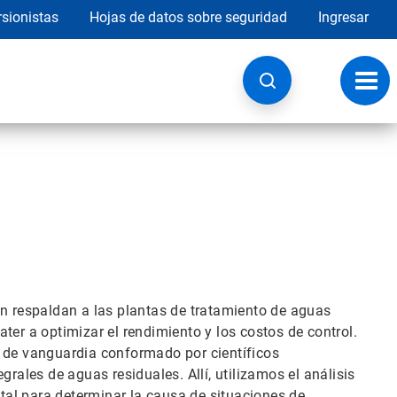
rsionistas
Hojas de datos sobre seguridad
Ingresar
Botó
de
nave
ón respaldan a las plantas de tratamiento de aguas
ter a optimizar el rendimiento y los costos de control.
n de vanguardia conformado por científicos
grales de aguas residuales. Allí, utilizamos el análisis
al para determinar la causa de situaciones de