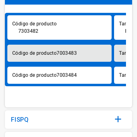
7303482
BB 6
7003483
7003484
FISPQ