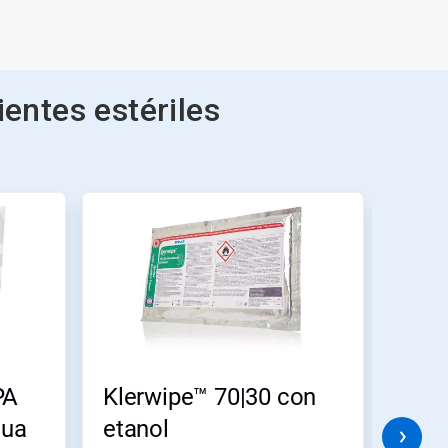
entes estériles
PA
Klerwipe™ 70|30 con
Kler
gua
etanol
etan