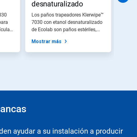
desnaturalizado
desn
combinado con agua
Tubo
7030
Los paños trapeadores Klerwipe™
Las to
sa)
para
desionizada - Paños
7030 con etanol desnaturalizado
trap
etanol
ículas,
de Ecolab son paños estériles,...
son pa
trapeadores
Mostrar más
Mostr
lancas
n ayudar a su instalación a producir