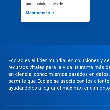
los
para instalaciones de
puntos
investigación...
de
Mostrar más
la
diapositiva.
Ecolab es el líder mundial en soluciones y s
recursos vitales para la vida. Durante más d
en ciencia, conocimientos basados en datos, t
permite que Ecolab se asocie con los cliente
ayudándolos a lograr el máximo rendimiento