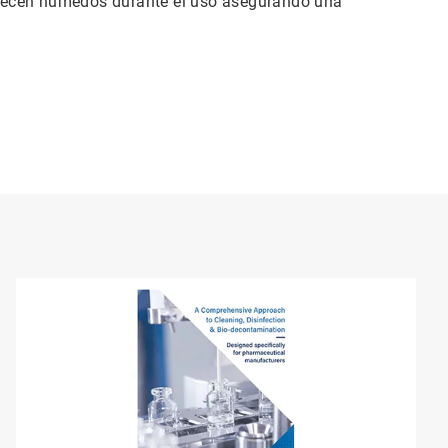
necen húmedos durante el uso asegurando una