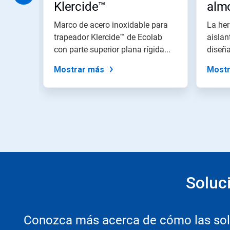
Klercide™
almo
a
una
Kler
diapositiva
rwipe
Marco de acero inoxidable para
La her
utilizando
ños
trapeador Klercide™ de Ecolab
aislan
los
para...
con parte superior plana rígida...
diseñ
puntos
ayudar
de
Mostrar más
Mostr
la
diapositiva.
Soluc
Conozca más acerca de cómo las solu