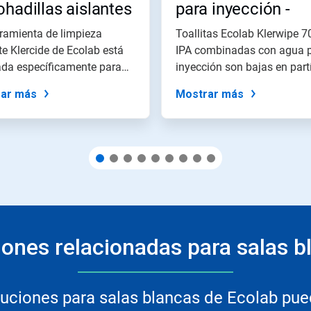
hadillas aislantes
para inyección -
cide™
Toallitas estériles
ramienta de limpieza
Toallitas Ecolab Klerwipe 
te Klercide de Ecolab está
(poliéster y celulo
IPA combinadas con agua 
ada específicamente para
inyección son bajas en part
...
no...
ar más
Mostrar más
iones relacionadas para salas b
ciones para salas blancas de Ecolab puede