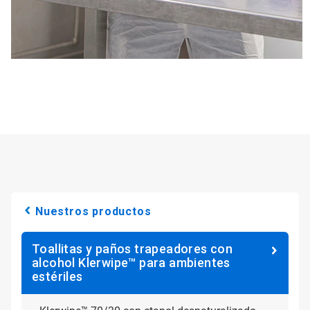
Nuestros productos
Toallitas y paños trapeadores con
alcohol Klerwipe™ para ambientes
estériles