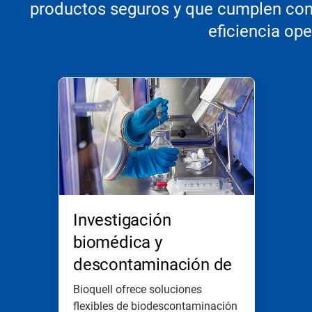
productos seguros y que cumplen con
eficiencia ope
Esto
es
un
carrusel.
Use
los
botones
Siguiente
y
Anterior
para
Investigación
navegar,
o
biomédica y
salte
descontaminación de
a
una
laboratorios
diapositiva
Bioquell ofrece soluciones
utilizando
flexibles de biodescontaminación