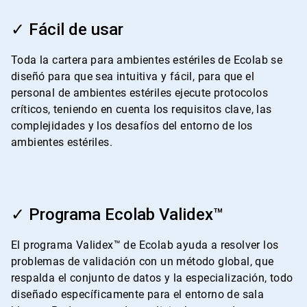
ArticleTile
1
✓ Fácil de usar
de
4
Toda la cartera para ambientes estériles de Ecolab se
diseñó para que sea intuitiva y fácil, para que el
personal de ambientes estériles ejecute protocolos
críticos, teniendo en cuenta los requisitos clave, las
complejidades y los desafíos del entorno de los
ambientes estériles.
ArticleTile
2
✓ Programa Ecolab Validex™
de
4
El programa Validex™ de Ecolab ayuda a resolver los
problemas de validación con un método global, que
respalda el conjunto de datos y la especialización, todo
diseñado específicamente para el entorno de sala