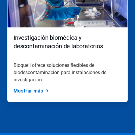
los
botones
Siguiente
y
Anterior
para
Investigación biomédica y
navegar,
o
descontaminación de laboratorios
salte
a
una
Bioquell ofrece soluciones flexibles de
diapositiva
biodescontaminación para instalaciones de
utilizando
los
investigación...
puntos
de
Mostrar más
la
diapositiva.