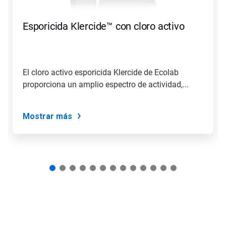
Anterior
para
Esporicida Klercide™ con cloro activo
navegar,
o
salte
a
una
El cloro activo esporicida Klercide de Ecolab
diapositiva
proporciona un amplio espectro de actividad,...
utilizando
los
puntos
de
Mostrar más
la
diapositiva.