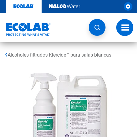
Saltar
al
contenido
Botón
de
naveg
Alcoholes filtrados Klercide™ para salas blancas