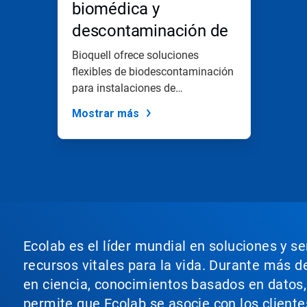
biomédica y
descontaminación de
laboratorios
Bioquell ofrece soluciones
flexibles de biodescontaminación
para instalaciones de
investigación...
Mostrar más
Ecolab es el líder mundial en soluciones y s
recursos vitales para la vida. Durante más d
en ciencia, conocimientos basados en datos, t
permite que Ecolab se asocie con los cliente