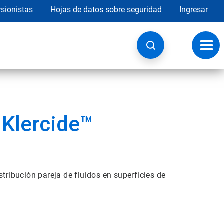
rsionistas
Hojas de datos sobre seguridad
Ingresar
Botó
de
nave
 Klercide™
stribución pareja de fluidos en superficies de