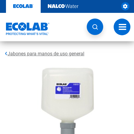
Saltar
al
contenido
Botón
de
naveg
Jabones para manos de uso general