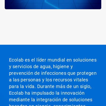
Ecolab es el líder mundial en soluciones
y servicios de agua, higiene y
prevención de infecciones que protegen
a las personas y los recursos vitales
para la vida. Durante más de un siglo,
Ecolab ha impulsado la innovación
mediante la integración de soluciones