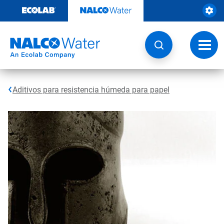
Saltar
al
contenido
Botón
de
naveg
Aditivos para resistencia húmeda para papel