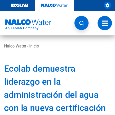
Saltar
al
contenido
Botón
de
naveg
Nalco Water - Inicio
Ecolab demuestra
liderazgo en la
administración del agua
con la nueva certificación