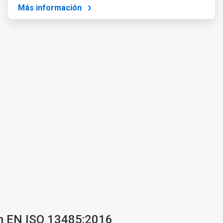
Más información
Art
ón EN ISO 13485:2016
4