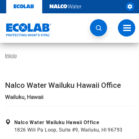
Saltar
al
contenido
Botón
de
naveg
Inicio
Nalco Water Wailuku Hawaii Office
Wailuku, Hawaii
Nalco Water Wailuku Hawaii Office
1826 Wili Pa Loop, Suite #9, Wailuku, HI 96793