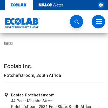
Saltar
al
contenido
Botón
de
naveg
Inicio
Ecolab Inc.
Potchefstroom, South Africa
Ecolab Potchefstroom
44 Peter Mokaba Street
Potchefstroom 2531 Free State, South Africa