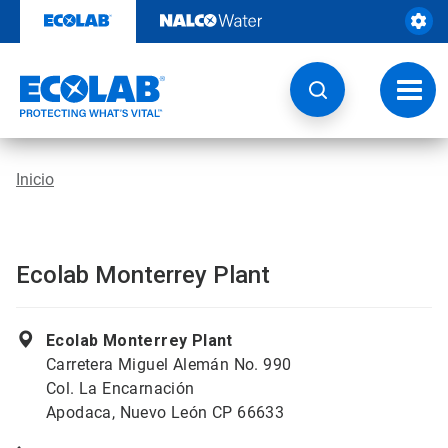
Saltar
al
contenido
Botón
de
naveg
Inicio
Ecolab Monterrey Plant
Ecolab Monterrey Plant
Carretera Miguel Alemán No. 990
Col. La Encarnación
Apodaca, Nuevo León CP 66633