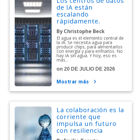
Los centros de datos
de IA están
escalando
rápidamente.
Construyámoslos de
By Christophe Beck
la manera correcta.
El agua es el elemento central de
la IA. Se necesita agua para
producir chips, para alimentarlos
con energía y para enfriarlos. No
hay IA sin agua. Y hoy, eso es
más...
on 20 DE JULIO DE 2026
mostrar más
La colaboración es la
corriente que
impulsa un futuro
con resiliencia
hídrica