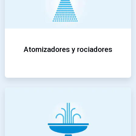
Atomizadores y rociadores
ArticleTile
5
de
5