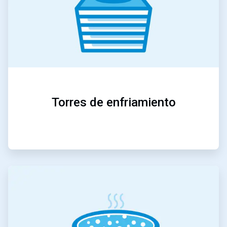
Torres de enfriamiento
ArticleTile
3
de
5