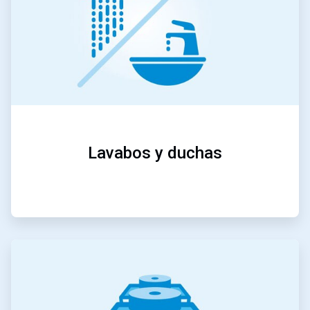
Lavabos y duchas
ArticleTile
2
de
5