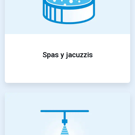
Spas y jacuzzis
ArticleTile
4
de
5