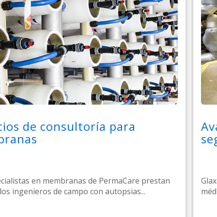
cios de consultoría para
Av
ranas
se
ecialistas en membranas de PermaCare prestan
Glax
los ingenieros de campo con autopsias...
médi