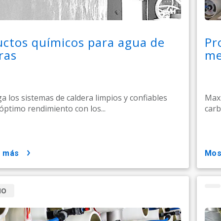
ctos químicos para agua de
Pr
ras
me
 los sistemas de caldera limpios y confiables
Maxi
óptimo rendimiento con los...
carb
r más
mo
IO