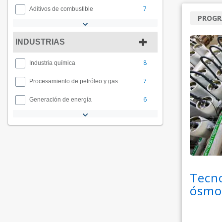
7
Aditivos de combustible
PROG
INDUSTRIAS
8
Industria química
7
Procesamiento de petróleo y gas
6
Generación de energía
Tecn
ósmos