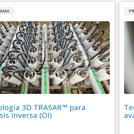
RAMA
P
ología 3D TRASAR™ para
Te
is inversa (OI)
av