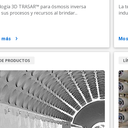
ología 3D TRASAR™ para ósmosis inversa
La t
 sus procesos y recursos al brindar...
indu
r más
mo
 DE PRODUCTOS
LÍ