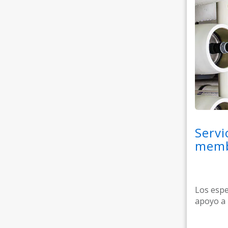
Servi
memb
Los esp
apoyo a 