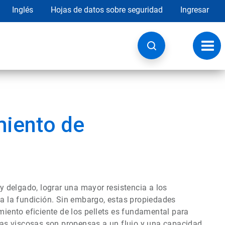
Inglés
Hojas de datos sobre seguridad
Ingresar
Botó
de
nave
miento de
 y delgado, lograr una mayor resistencia a los
 a la fundición. Sin embargo, estas propiedades
imiento eficiente de los pellets es fundamental para
inas viscosas son propensas a un flujo y una capacidad