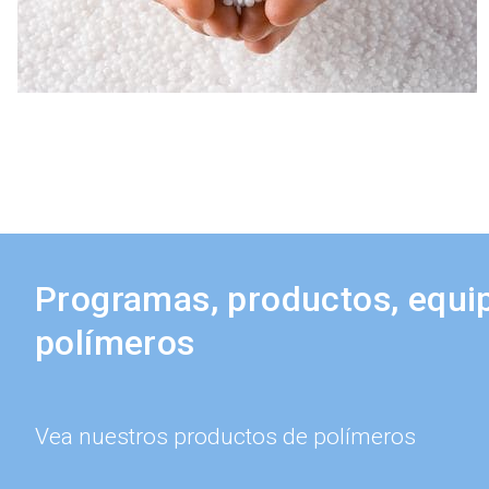
Programas, productos, equip
polímeros
Vea nuestros productos de polímeros