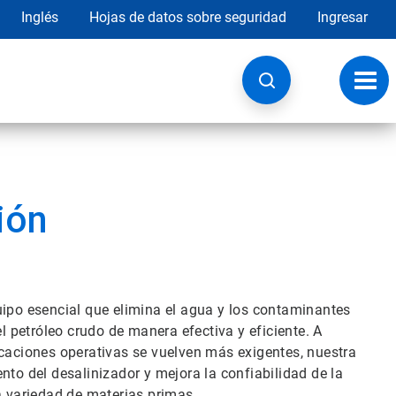
Inglés
Hojas de datos sobre seguridad
Ingresar
Botó
de
nave
ión
uipo esencial que elimina el agua y los contaminantes
el petróleo crudo de manera efectiva y eficiente. A
icaciones operativas se vuelven más exigentes, nuestra
nto del desalinizador y mejora la confiabilidad de la
a variedad de materias primas.