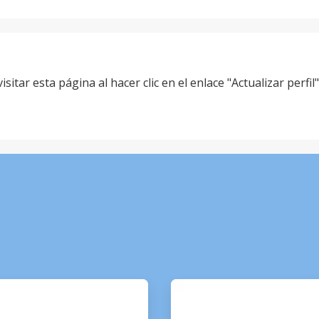
itar esta página al hacer clic en el enlace "Actualizar perfil
ArticleTile
3
of