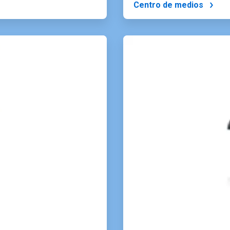
Centro de medios
ArticleTile
4
of
4