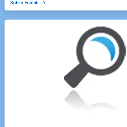
Sobre Ecolab:
ArticleTile
2
of
4