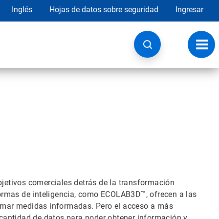
Inglés
Hojas de datos sobre seguridad
Ingresar
Botó
de
nave
bjetivos comerciales detrás de la transformación
aformas de inteligencia, como ECOLAB3D™, ofrecen a las
 tomar medidas informadas. Pero el acceso a más
cantidad de datos para poder obtener información y