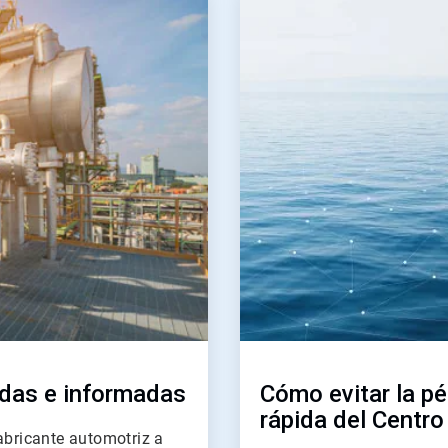
2
de
2
idas e informadas
Cómo evitar la p
rápida del Centro
abricante automotriz a