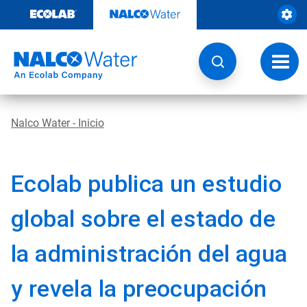
Saltar
al
contenido
Botón
de
naveg
Nalco Water - Inicio
Ecolab publica un estudio
global sobre el estado de
la administración del agua
y revela la preocupación