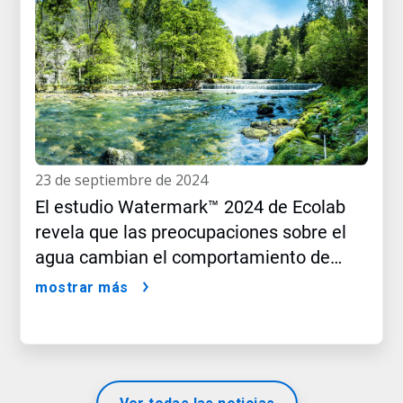
23 de septiembre de 2024
El estudio Watermark™ 2024 de Ecolab
revela que las preocupaciones sobre el
agua cambian el comportamiento de
compra del consumidor
mostrar más