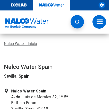
Saltar
al
contenido
Botón
de
naveg
Nalco Water - Inicio
Nalco Water Spain
Sevilla, Spain
Nalco Water Spain
Avda. Luis de Morales 32, 1º 5ª
Edificio Forum
Sevilla, Spain 41018