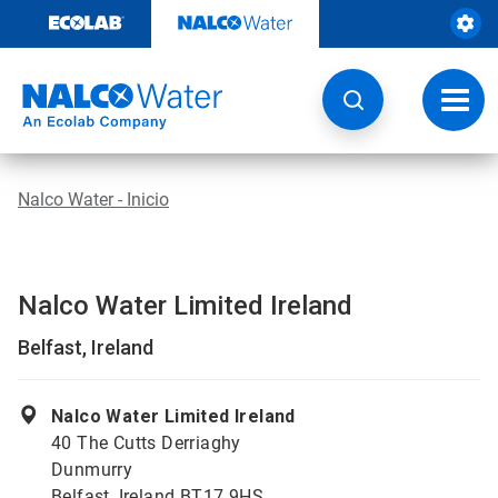
Saltar
al
contenido
Botón
de
naveg
Nalco Water - Inicio
Nalco Water Limited Ireland
Belfast, Ireland
Nalco Water Limited Ireland
40 The Cutts Derriaghy
Dunmurry
Belfast, Ireland BT17 9HS