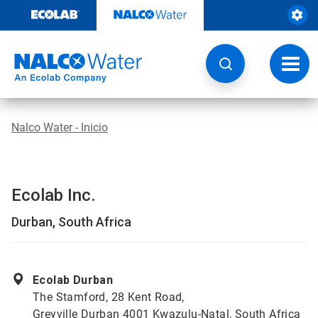
Saltar
al
contenido
Botón
de
naveg
Nalco Water - Inicio
Ecolab Inc.
Durban, South Africa
Ecolab Durban
The Stamford, 28 Kent Road,
Greyville Durban 4001 Kwazulu-Natal, South Africa